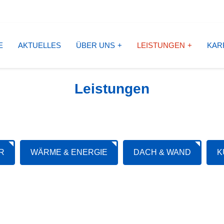
E
AKTUELLES
ÜBER UNS
LEISTUNGEN
KAR
Leistungen
R
WÄRME & ENERGIE
DACH & WAND
K